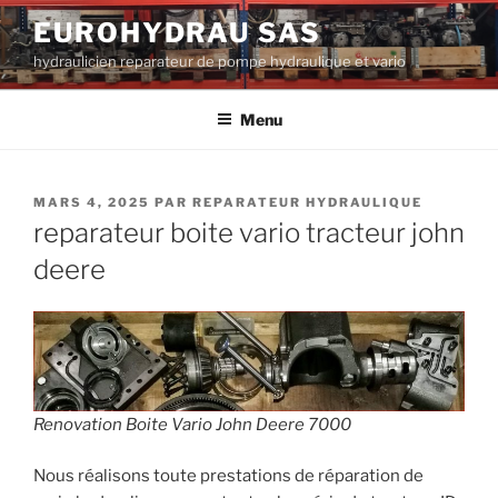
Aller
EUROHYDRAU SAS
au
hydraulicien reparateur de pompe hydraulique et vario
contenu
principal
Menu
PUBLIÉ
MARS 4, 2025
PAR
REPARATEUR HYDRAULIQUE
LE
reparateur boite vario tracteur john
deere
Renovation Boite Vario John Deere 7000
Nous réalisons toute prestations de réparation de