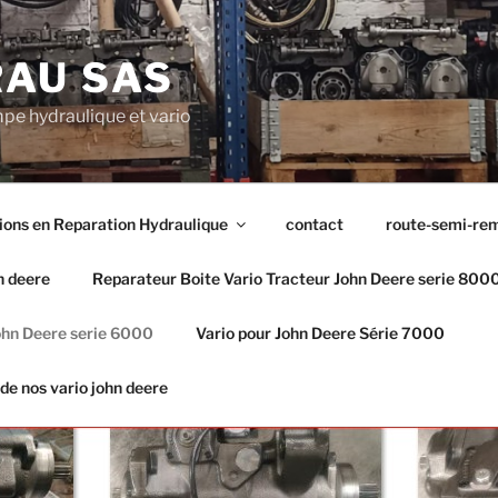
AU SAS
pe hydraulique et vario
ions en Reparation Hydraulique
contact
route-semi-re
n deere
Reparateur Boite Vario Tracteur John Deere serie 800
ohn Deere serie 6000
Vario pour John Deere Série 7000
 de nos vario john deere