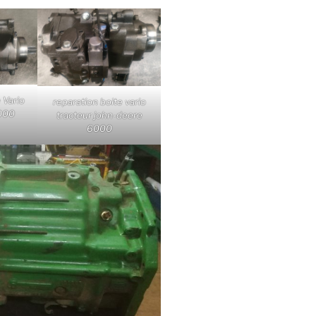
 Vario
reparation boite vario
000
tracteur john-deere
6000