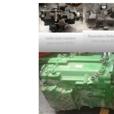
Reparation Boite
boite vario tracteur
John-Deere 6
john-deere 6000