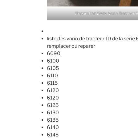
Reparation Boite Vario Tracteur
liste des vario de tracteur JD de la sér
remplacer ou reparer
6090
6100
6105
6110
6115
6120
6120
6125
6130
6135
6140
6145