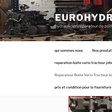
Aller
au
EUROHYDR
contenu
principal
hydraulicien reparateur de pom
qui sommes nous
Nos prestat
reparation boite vario tracteur joh
Reparateur Boite Vario Tracteur J
prix et condition pour la fourniture