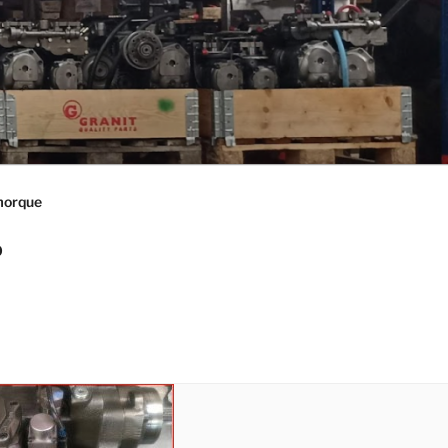
morque
0